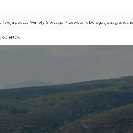
t
Twoja poczta
Winiety
Słowacja
Przewodnik
Delegacje zagraniczn
g obiektów