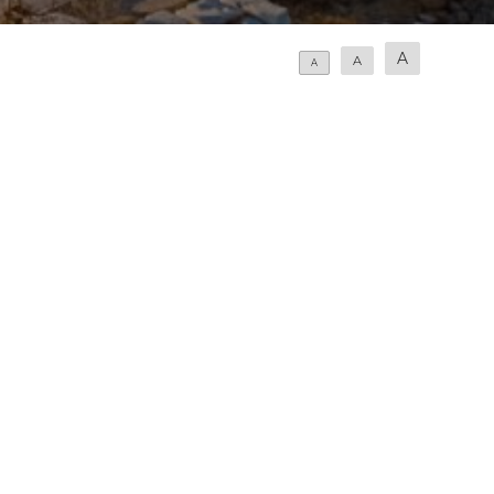
A
A
A