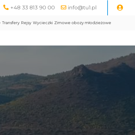
+48 33 813 90 00
info@tu1.pl
e
Transfery
Rejsy
Wycieczki
Zimowe obozy młodzieżowe