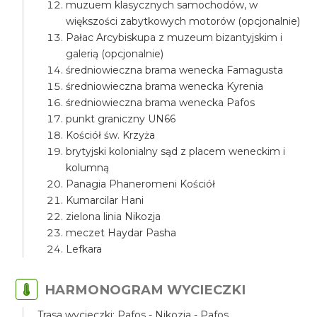
muzuem klasycznych samochodów, w
większości zabytkowych motorów (opcjonalnie)
Pałac Arcybiskupa z muzeum bizantyjskim i
galerią (opcjonalnie)
średniowieczna brama wenecka Famagusta
średniowieczna brama wenecka Kyrenia
średniowieczna brama wenecka Pafos
punkt graniczny UN66
Kościół św. Krzyża
brytyjski kolonialny sąd z placem weneckim i
kolumną
Panagia Phaneromeni Kościół
Kumarcilar Hani
zielona linia Nikozja
meczet Haydar Pasha
Lefkara
HARMONOGRAM WYCIECZKI
Trasa wycieczki: Pafos - Nikozja - Pafos