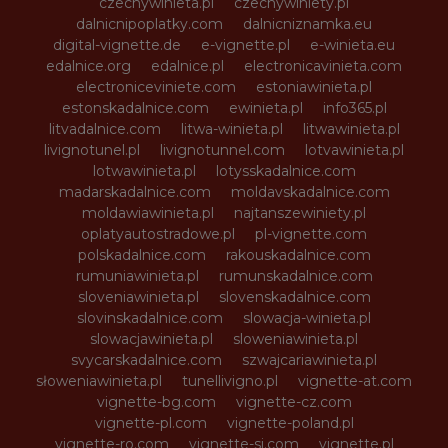
czechywinieta.pl
czechywiniety.pl
dalnicnipoplatky.com
dalnicniznamka.eu
digital-vignette.de
e-vignette.pl
e-winieta.eu
edalnice.org
edalnice.pl
electronicavinieta.com
electroniceviniete.com
estoniawinieta.pl
estonskadalnice.com
ewinieta.pl
info365.pl
litvadalnice.com
litwa-winieta.pl
litwawinieta.pl
livignotunel.pl
livignotunnel.com
lotvawinieta.pl
lotwawinieta.pl
lotysskadalnice.com
madarskadalnice.com
moldavskadalnice.com
moldawiawinieta.pl
najtanszewiniety.pl
oplatyautostradowe.pl
pl-vignette.com
polskadalnice.com
rakouskadalnice.com
rumuniawinieta.pl
rumunskadalnice.com
sloveniawinieta.pl
slovenskadalnice.com
slovinskadalnice.com
slowacja-winieta.pl
slowacjawinieta.pl
sloweniawinieta.pl
svycarskadalnice.com
szwajcariawinieta.pl
słoweniawinieta.pl
tunellivigno.pl
vignette-at.com
vignette-bg.com
vignette-cz.com
vignette-pl.com
vignette-poland.pl
vignette-ro.com
vignette-si.com
vignette.pl