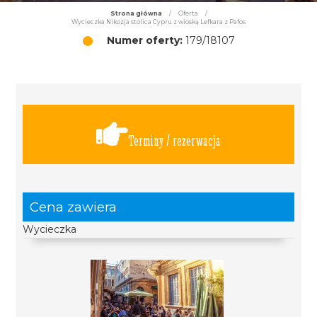
Strona główna
/
Oferta
/
Wycieczka Nikozja stolica Cypru z wioską Lefkara z Pafos
Numer oferty:
179/18107
Terminy / rezerwacja
Cena zawiera
Wycieczka