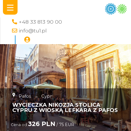
+48 33 813 90 00
info@tu1.pl
Pafos
→
Cypr
WYCIECZKA NIKOZJA STOLICA
CYPRU Z WIOSKĄ LEFKARA Z PAFOS
326 PLN
/ 75 EUR
Cena od