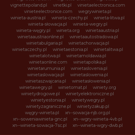
vignettepoland.pl
vinetki.pl
vinietaelectronica.com
vinieteelectronice.com
wegrywinieta.pl
winieta-austria.pl
winieta-czechy.pl
winieta-litwa.pl
winieta-słowacja.pl
winieta-wegry.pl
winieta-węgry.pl
winieta.org
winietaaustria.pl
winietaaustriaonline.pl
winietaautostradowa.pl
winietabulgaria.pl
winietachorwacja.pl
winietaczechy.pl
winietaestonia.pl
winietalitwa.pl
winietalotwa.pl
winietamoldawia.pl
winietaonline.com
winietapolska.pl
winietarumunia.pl
winietaslovenia.pl
winietaslowacja.pl
winietaslowenia.pl
winietaszwajcaria.pl
winietasłowenia.pl
winietawegry.pl
winietomat.pl
winiety.org
winietydrogowe.pl
winietyelektroniczne.pl
winietyestonia.pl
winietywegry.pl
winietyzagraniczne.pl
winietyzakup.pl
węgry-winieta.pl
xn--sowacja-njb.org.pl
xn--soweniawinieta-gnc.pl
xn--wgry-winieta-4vb.pl
xn--winieta-sowacja-7sc.pl
xn--winieta-wgry-dwb.pl