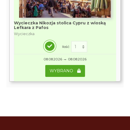
Wycieczka Nikozja stolica Cypru z wioską
Lefkara z Pafos
Wycieczka
Ilość:
→
08.08.2026
08.08.2026
WYBRANO