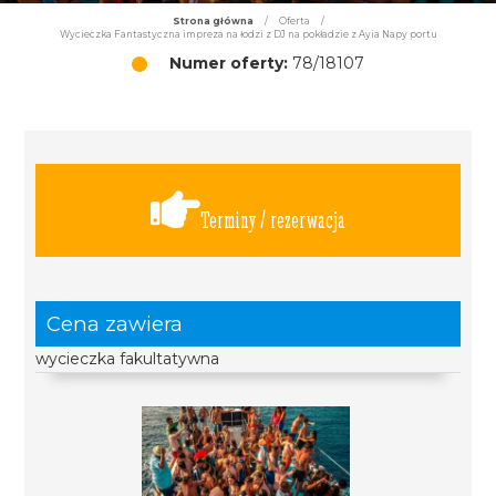
Strona główna
/
Oferta
/
Wycieczka Fantastyczna impreza na łodzi z DJ na pokładzie z Ayia Napy portu
Numer oferty:
78/18107
Terminy / rezerwacja
Cena zawiera
wycieczka fakultatywna