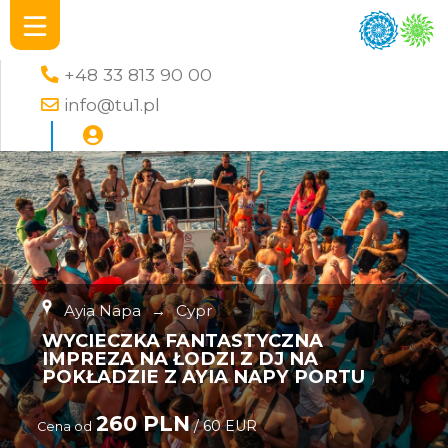
+48 33 813 90 00
info@tu1.pl
Ayia Napa
→
Cypr
WYCIECZKA FANTASTYCZNA
IMPREZA NA ŁODZI Z DJ NA
POKŁADZIE Z AYIA NAPY PORTU
260 PLN
/ 60 EUR
Cena od