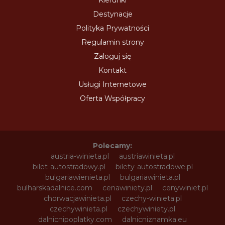
Destynacje
Polityka Prywatności
Regulamin strony
Zaloguj się
Kontakt
Usługi Internetowe
Oferta Współpracy
Polecamy:
austria-winieta.pl
austriawinieta.pl
bilet-autostradowy.pl
bilety-autostradowe.pl
bulgariawienieta.pl
bulgariawinieta.pl
bulharskadalnice.com
cenawiniety.pl
cenywiniet.pl
chorwacjawinieta.pl
czechy-winieta.pl
czechywinieta.pl
czechywiniety.pl
dalnicnipoplatky.com
dalnicniznamka.eu