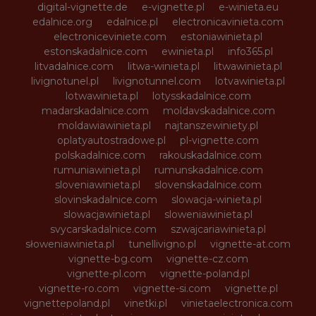
digital-vignette.de
e-vignette.pl
e-winieta.eu
edalnice.org
edalnice.pl
electronicavinieta.com
electroniceviniete.com
estoniawinieta.pl
estonskadalnice.com
ewinieta.pl
info365.pl
litvadalnice.com
litwa-winieta.pl
litwawinieta.pl
livignotunel.pl
livignotunnel.com
lotvawinieta.pl
lotwawinieta.pl
lotysskadalnice.com
madarskadalnice.com
moldavskadalnice.com
moldawiawinieta.pl
najtanszewiniety.pl
oplatyautostradowe.pl
pl-vignette.com
polskadalnice.com
rakouskadalnice.com
rumuniawinieta.pl
rumunskadalnice.com
sloveniawinieta.pl
slovenskadalnice.com
slovinskadalnice.com
slowacja-winieta.pl
slowacjawinieta.pl
sloweniawinieta.pl
svycarskadalnice.com
szwajcariawinieta.pl
słoweniawinieta.pl
tunellivigno.pl
vignette-at.com
vignette-bg.com
vignette-cz.com
vignette-pl.com
vignette-poland.pl
vignette-ro.com
vignette-si.com
vignette.pl
vignettepoland.pl
vinetki.pl
vinietaelectronica.com