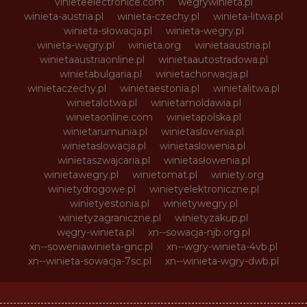
vinieteelectronice.com
wegrywinieta.pl
winieta-austria.pl
winieta-czechy.pl
winieta-litwa.pl
winieta-słowacja.pl
winieta-wegry.pl
winieta-węgry.pl
winieta.org
winietaaustria.pl
winietaaustriaonline.pl
winietaautostradowa.pl
winietabulgaria.pl
winietachorwacja.pl
winietaczechy.pl
winietaestonia.pl
winietalitwa.pl
winietalotwa.pl
winietamoldawia.pl
winietaonline.com
winietapolska.pl
winietarumunia.pl
winietaslovenia.pl
winietaslowacja.pl
winietaslowenia.pl
winietaszwajcaria.pl
winietasłowenia.pl
winietawegry.pl
winietomat.pl
winiety.org
winietydrogowe.pl
winietyelektroniczne.pl
winietyestonia.pl
winietywegry.pl
winietyzagraniczne.pl
winietyzakup.pl
węgry-winieta.pl
xn--sowacja-njb.org.pl
xn--soweniawinieta-gnc.pl
xn--wgry-winieta-4vb.pl
xn--winieta-sowacja-7sc.pl
xn--winieta-wgry-dwb.pl