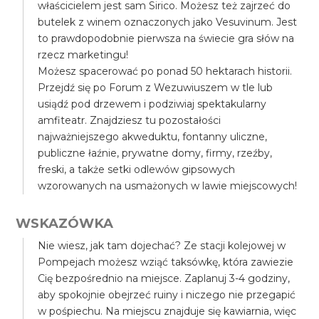
właścicielem jest sam Sirico. Możesz też zajrzeć do
butelek z winem oznaczonych jako Vesuvinum. Jest
to prawdopodobnie pierwsza na świecie gra słów na
rzecz marketingu!
Możesz spacerować po ponad 50 hektarach historii.
Przejdź się po Forum z Wezuwiuszem w tle lub
usiądź pod drzewem i podziwiaj spektakularny
amfiteatr. Znajdziesz tu pozostałości
najważniejszego akweduktu, fontanny uliczne,
publiczne łaźnie, prywatne domy, firmy, rzeźby,
freski, a także setki odlewów gipsowych
wzorowanych na usmażonych w lawie miejscowych!
WSKAZÓWKA
Nie wiesz, jak tam dojechać? Ze stacji kolejowej w
Pompejach możesz wziąć taksówkę, która zawiezie
Cię bezpośrednio na miejsce. Zaplanuj 3-4 godziny,
aby spokojnie obejrzeć ruiny i niczego nie przegapić
w pośpiechu. Na miejscu znajduje się kawiarnia, więc