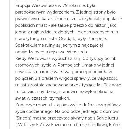
Erupcja Wezuwiusza w 79 roku n.e. była
paradoksalnym wydarzeniem. Z jednej strony było
prawdziwym kataklizmem - zniszczyło całą populację
pobliskich miast - ale także przeszło do historii jako
jedno z najbardziej rozległych i nienaruszonych ruin
starożytnego miasta. Osadą tą były Pompeje.
Spektakularne ruiny są jednym z najczęściej
odwiedzanych miejsc we Włoszech.
Kiedy Wezuwiusz wybuchł z siłą 100 tysięcy bomb
atomowych, życie w Pompejach umarło w jednej
chwili. Jak na ironię warstwa gorącego popiołu w
połączeniu z brakiem wilgoci sprawiły, że większość
miasta została zachowana przez tysiące lat. Tak więc
to, co widzimy dzisiaj, stanowi niezwykłe okno na
świat w czasach rzymskich.
Zobaczyć można tutaj niezwykle dużo szczegółów z
życia codziennego. Na podłodze jednego z domów
(Sirico's) można przeczytać słynny napis Salve lucru
(„Witaj zysku"), wskazujące na firmę handlową, której