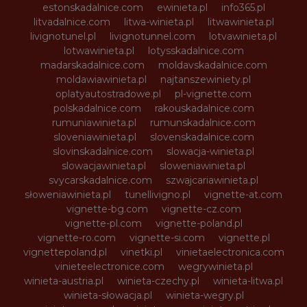
estonskadalnice.com
ewinieta.pl
info365.pl
litvadalnice.com
litwa-winieta.pl
litwawinieta.pl
livignotunel.pl
livignotunnel.com
lotvawinieta.pl
lotwawinieta.pl
lotysskadalnice.com
madarskadalnice.com
moldavskadalnice.com
moldawiawinieta.pl
najtanszewiniety.pl
oplatyautostradowe.pl
pl-vignette.com
polskadalnice.com
rakouskadalnice.com
rumuniawinieta.pl
rumunskadalnice.com
sloveniawinieta.pl
slovenskadalnice.com
slovinskadalnice.com
slowacja-winieta.pl
slowacjawinieta.pl
sloweniawinieta.pl
svycarskadalnice.com
szwajcariawinieta.pl
słoweniawinieta.pl
tunellivigno.pl
vignette-at.com
vignette-bg.com
vignette-cz.com
vignette-pl.com
vignette-poland.pl
vignette-ro.com
vignette-si.com
vignette.pl
vignettepoland.pl
vinetki.pl
vinietaelectronica.com
vinieteelectronice.com
wegrywinieta.pl
winieta-austria.pl
winieta-czechy.pl
winieta-litwa.pl
winieta-słowacja.pl
winieta-wegry.pl