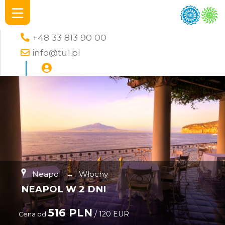
+48 33 813 90 00
info@tu1.pl
Neapol
→
Włochy
NEAPOL W 2 DNI
516 PLN
/ 120 EUR
Cena od