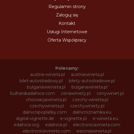
Regulamin strony
Zaloguj się
Kontakt
Usługi Internetowe
Oferta Współpracy
Polecamy:
austria-winieta.pl
austriawinieta.pl
bilet-autostradowy.pl
bilety-autostradowe.pl
bulgariawienieta.pl
bulgariawinieta.pl
bulharskadalnice.com
cenawiniety.pl
cenywiniet.pl
chorwacjawinieta.pl
czechy-winieta.pl
czechywinieta.pl
czechywiniety.pl
dalnicnipoplatky.com
dalnicniznamka.eu
digital-vignette.de
e-vignette.pl
e-winieta.eu
edalnice.org
edalnice.pl
electronicavinieta.com
electroniceviniete.com
estoniawinieta.pl