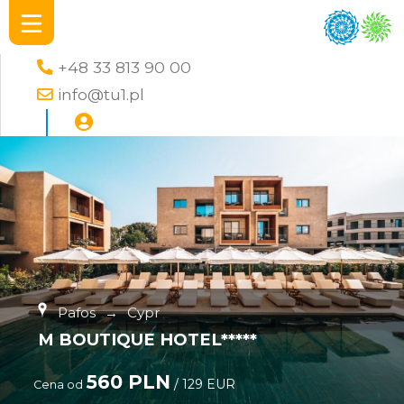
+48 33 813 90 00
info@tu1.pl
Pafos
→
Cypr
M BOUTIQUE HOTEL*****
560 PLN
/ 129 EUR
Cena od