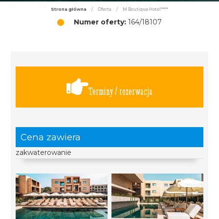
Strona główna
/
Oferta
/
M Boutique Hotel*****
Numer oferty:
164/18107
Terminy / rezerwacja
Cena zawiera
zakwaterowanie