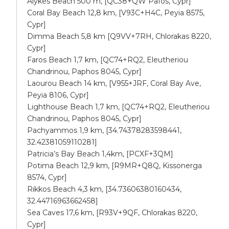
Alykes Beach 500 m, [QC38+QW Pafos, Cypr]
Coral Bay Beach 12,8 km, [V93C+H4C, Peyia 8575,
Cypr]
Dimma Beach 5,8 km [Q9VV+7RH, Chlorakas 8220,
Cypr]
Faros Beach 1,7 km, [QC74+RQ2, Eleutheriou
Chandrinou, Paphos 8045, Cypr]
Laourou Beach 14 km, [V955+JRF, Coral Bay Ave,
Peyia 8106, Cypr]
Lighthouse Beach 1,7 km, [QC74+RQ2, Eleutheriou
Chandrinou, Paphos 8045, Cypr]
Pachyammos 1,9 km, [34.74378283598441,
32.42381059110281]
Patricia’s Bay Beach 1,4km, [PCXF+3QM]
Potima Beach 12,9 km, [R9MR+Q8Q, Kissonerga
8574, Cypr]
Rikkos Beach 4,3 km, [34.73606380160434,
32.44716963662458]
Sea Caves 17,6 km, [R93V+9QF, Chlorakas 8220,
Cypr]