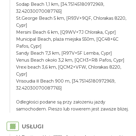
Sodap Beach 1,1 km, [34.75145180972969,
32.42030070087765]
St.George Beach 5 km, [R93V+9QF, Chlorakas 8220,
Cypr]
Mersini Beach 6 km, [Q9WV+7J Chloraka, Cypr]
Municipal Beach, plaża miejska 550m, [QC48+6C
Pafos, Cypr]
Sandy Beach 7,3 km, [R97V+5F Lemba, Cypr]
Venus Beach około 3,2 km, [QCH3+R8 Pafos, Cypr]
Vrexi beach 3,6 km, [QCM2+VFW, Chlorakas 8220,
Cypr]
Vrisoudia ΙΙ Beach 900 m, [34.75145180972969,
32.42030070087765]
Odległości podane są przy założeniu jazdy
samochodem. Pieszo lub rowerem jest zawsze bliżej.
USŁUGI