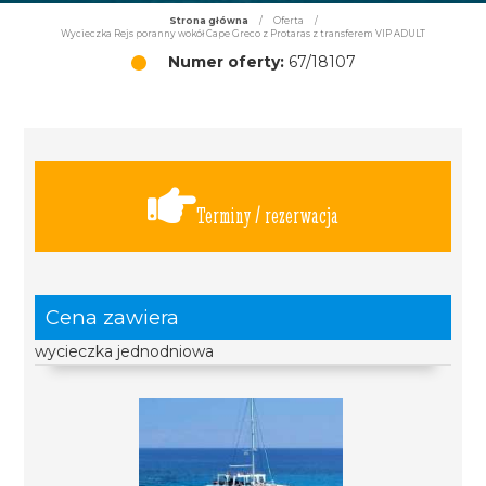
Strona główna
/
Oferta
/
Wycieczka Rejs poranny wokół Cape Greco z Protaras z transferem VIP ADULT
Numer oferty:
67/18107
Terminy / rezerwacja
Cena zawiera
wycieczka jednodniowa