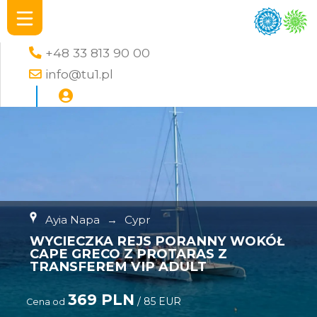
+48 33 813 90 00
info@tu1.pl
Ayia Napa
→
Cypr
WYCIECZKA REJS PORANNY WOKÓŁ
CAPE GRECO Z PROTARAS Z
TRANSFEREM VIP ADULT
369 PLN
/ 85 EUR
Cena od