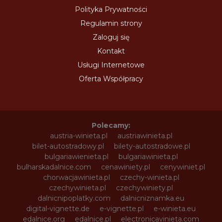
Polityka Prywatności
Regulamin strony
Zaloguj się
Kontakt
Usługi Internetowe
Oferta Współpracy
Polecamy:
austria-winieta.pl
austriawinieta.pl
bilet-autostradowy.pl
bilety-autostradowe.pl
bulgariawienieta.pl
bulgariawinieta.pl
bulharskadalnice.com
cenawiniety.pl
cenywiniet.pl
chorwacjawinieta.pl
czechy-winieta.pl
czechywinieta.pl
czechywiniety.pl
dalnicnipoplatky.com
dalnicniznamka.eu
digital-vignette.de
e-vignette.pl
e-winieta.eu
edalnice.org
edalnice.pl
electronicavinieta.com