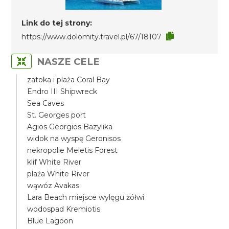
Link do tej strony:
https://www.dolomity.travel.pl/67/18107
NASZE CELE
zatoka i plaża Coral Bay
Endro III Shipwreck
Sea Caves
St. Georges port
Agios Georgios Bazylika
widok na wyspę Geronisos
nekropolie Meletis Forest
klif White River
plaża White River
wąwóz Avakas
Lara Beach miejsce wylęgu żółwi
wodospad Kremiotis
Blue Lagoon