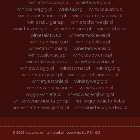
winieta-słowacja.pl
winieta-wegry.pl
winieta-węgry.pl
winieta.org
winietaaustria.pl
winietaaustriaonline.pl
winietaautostradowa.pl
winietabulgaria.pl
winietachorwacja.pl
winietaczechy.pl
winietaestonia.pl
winietalitwa.pl
winietalotwa.pl
winietamoldawia.pl
winietaonline.com
winietapolska.pl
winietarumunia.pl
winietaslovenia.pl
winietaslowacja.pl
winietaslowenia.pl
winietaszwajcaria.pl
winietasłowenia.pl
winietawegry.pl
winietomat.pl
winiety.org
winietydrogowe.pl
winietyelektroniczne.pl
winietyestonia.pl
winietywegry.pl
winietyzagraniczne.pl
winietyzakup.pl
węgry-winieta.pl
xn--sowacja-njb.org.pl
xn--soweniawinieta-gnc.pl
xn--wgry-winieta-4vb.pl
xn--winieta-sowacja-7sc.pl
xn--winieta-wgry-dwb.pl
© 2026 www.dolomity.travel.pl | powered by FENIQS