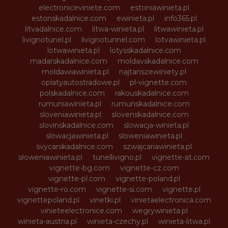
electroniceviniete.com
estoniawinieta.pl
estonskadalnice.com
ewinieta.pl
info365.pl
litvadalnice.com
litwa-winieta.pl
litwawinieta.pl
livignotunel.pl
livignotunnel.com
lotvawinieta.pl
lotwawinieta.pl
lotysskadalnice.com
madarskadalnice.com
moldavskadalnice.com
moldawiawinieta.pl
najtanszewiniety.pl
oplatyautostradowe.pl
pl-vignette.com
polskadalnice.com
rakouskadalnice.com
rumuniawinieta.pl
rumunskadalnice.com
sloveniawinieta.pl
slovenskadalnice.com
slovinskadalnice.com
slowacja-winieta.pl
slowacjawinieta.pl
sloweniawinieta.pl
svycarskadalnice.com
szwajcariawinieta.pl
słoweniawinieta.pl
tunellivigno.pl
vignette-at.com
vignette-bg.com
vignette-cz.com
vignette-pl.com
vignette-poland.pl
vignette-ro.com
vignette-si.com
vignette.pl
vignettepoland.pl
vinetki.pl
vinietaelectronica.com
vinieteelectronice.com
wegrywinieta.pl
winieta-austria.pl
winieta-czechy.pl
winieta-litwa.pl