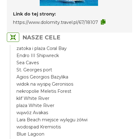
Link do tej strony:
https://www.dolomity.travel.pl/67/18107
NASZE CELE
zatoka i plaża Coral Bay
Endro III Shipwreck
Sea Caves
St. Georges port
Agios Georgios Bazylika
widok na wyspę Geronisos
nekropolie Meletis Forest
klif White River
plaża White River
wąwóz Avakas
Lara Beach miejsce wylęgu żółwi
wodospad Kremiotis
Blue Lagoon