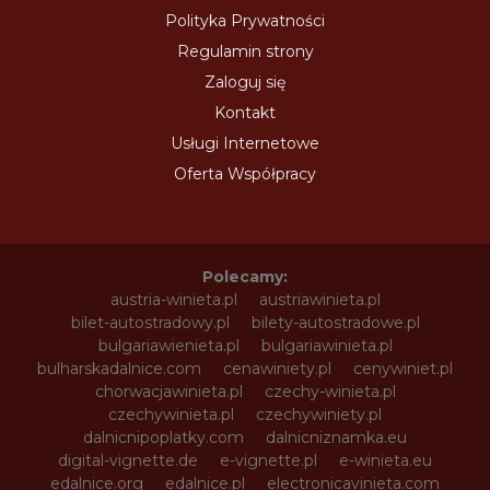
Polityka Prywatności
Regulamin strony
Zaloguj się
Kontakt
Usługi Internetowe
Oferta Współpracy
Polecamy:
austria-winieta.pl
austriawinieta.pl
bilet-autostradowy.pl
bilety-autostradowe.pl
bulgariawienieta.pl
bulgariawinieta.pl
bulharskadalnice.com
cenawiniety.pl
cenywiniet.pl
chorwacjawinieta.pl
czechy-winieta.pl
czechywinieta.pl
czechywiniety.pl
dalnicnipoplatky.com
dalnicniznamka.eu
digital-vignette.de
e-vignette.pl
e-winieta.eu
edalnice.org
edalnice.pl
electronicavinieta.com