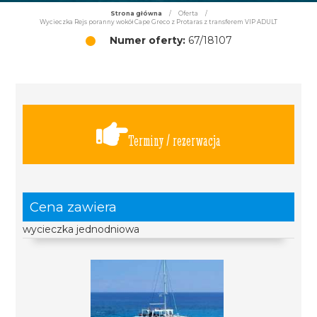
Strona główna
/
Oferta
/
Wycieczka Rejs poranny wokół Cape Greco z Protaras z transferem VIP ADULT
Numer oferty:
67/18107
Terminy / rezerwacja
Cena zawiera
wycieczka jednodniowa