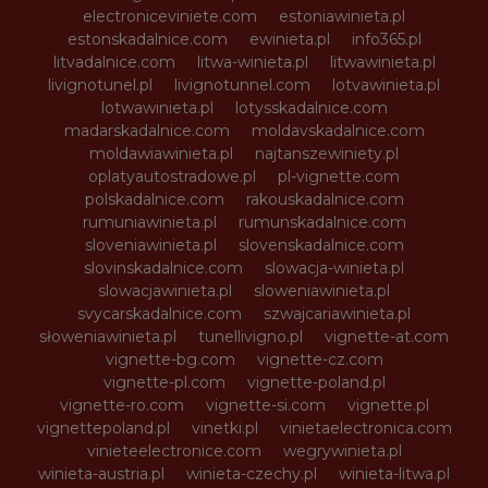
electroniceviniete.com
estoniawinieta.pl
estonskadalnice.com
ewinieta.pl
info365.pl
litvadalnice.com
litwa-winieta.pl
litwawinieta.pl
livignotunel.pl
livignotunnel.com
lotvawinieta.pl
lotwawinieta.pl
lotysskadalnice.com
madarskadalnice.com
moldavskadalnice.com
moldawiawinieta.pl
najtanszewiniety.pl
oplatyautostradowe.pl
pl-vignette.com
polskadalnice.com
rakouskadalnice.com
rumuniawinieta.pl
rumunskadalnice.com
sloveniawinieta.pl
slovenskadalnice.com
slovinskadalnice.com
slowacja-winieta.pl
slowacjawinieta.pl
sloweniawinieta.pl
svycarskadalnice.com
szwajcariawinieta.pl
słoweniawinieta.pl
tunellivigno.pl
vignette-at.com
vignette-bg.com
vignette-cz.com
vignette-pl.com
vignette-poland.pl
vignette-ro.com
vignette-si.com
vignette.pl
vignettepoland.pl
vinetki.pl
vinietaelectronica.com
vinieteelectronice.com
wegrywinieta.pl
winieta-austria.pl
winieta-czechy.pl
winieta-litwa.pl