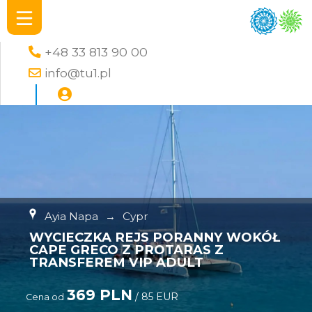
+48 33 813 90 00
info@tu1.pl
Ayia Napa
→
Cypr
WYCIECZKA REJS PORANNY WOKÓŁ
CAPE GRECO Z PROTARAS Z
TRANSFEREM VIP ADULT
369 PLN
/ 85 EUR
Cena od