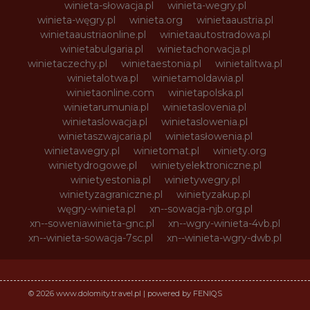
winieta-słowacja.pl
winieta-wegry.pl
winieta-węgry.pl
winieta.org
winietaaustria.pl
winietaaustriaonline.pl
winietaautostradowa.pl
winietabulgaria.pl
winietachorwacja.pl
winietaczechy.pl
winietaestonia.pl
winietalitwa.pl
winietalotwa.pl
winietamoldawia.pl
winietaonline.com
winietapolska.pl
winietarumunia.pl
winietaslovenia.pl
winietaslowacja.pl
winietaslowenia.pl
winietaszwajcaria.pl
winietasłowenia.pl
winietawegry.pl
winietomat.pl
winiety.org
winietydrogowe.pl
winietyelektroniczne.pl
winietyestonia.pl
winietywegry.pl
winietyzagraniczne.pl
winietyzakup.pl
węgry-winieta.pl
xn--sowacja-njb.org.pl
xn--soweniawinieta-gnc.pl
xn--wgry-winieta-4vb.pl
xn--winieta-sowacja-7sc.pl
xn--winieta-wgry-dwb.pl
© 2026 www.dolomity.travel.pl | powered by FENIQS