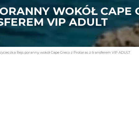
PORANNY WOKÓŁ CAPE 
SFEREM VIP ADULT
ycieczka Rejs poranny wokół Cape Greco z Protaras z transferem VIP ADULT