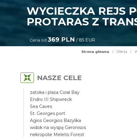
WYCIECZKA REJS 
PROTARAS Z TRAN
369 PLN
/ 85 EUR
Cena od
Strona główna
/
Oferta
/
W
NASZE CELE
zatoka i plaża Coral Bay
Endro III Shipwreck
Sea Caves
St. Georges port
Agios Georgios Bazylika
widok na wyspę Geronisos
nekropolie Meletis Forest