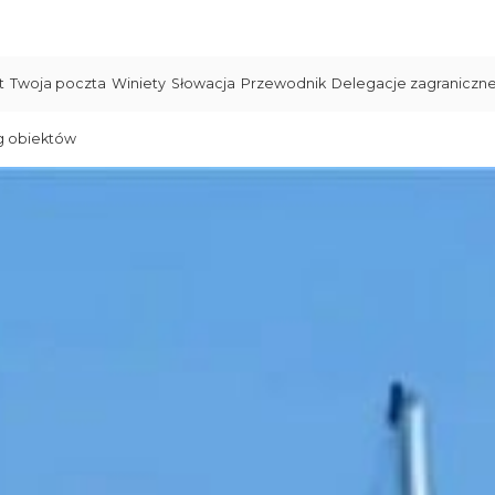
t
Twoja poczta
Winiety
Słowacja
Przewodnik
Delegacje zagraniczn
g obiektów