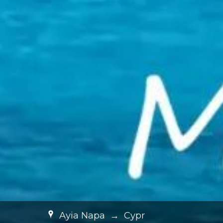
Ayia Napa
→
Cypr